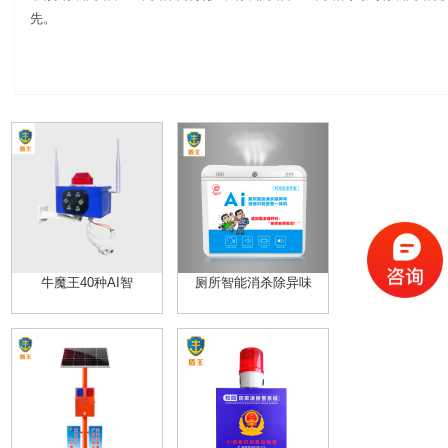
先。
牛魔王40种AI智
厕所智能消杀除异味