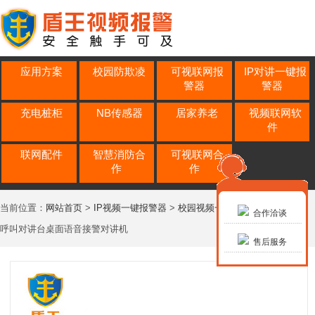
应用方案
校园防欺凌
可视联网报
IP对讲一键报
警器
警器
充电桩柜
NB传感器
居家养老
视频联网软
件
联网配件
智慧消防合
可视联网合
作
作
当前位置：
网站首页
>
IP视频一键报警器
>
校园视频一键报警器
> 桌面一键
合作洽谈
呼叫对讲台桌面语音接警对讲机
售后服务